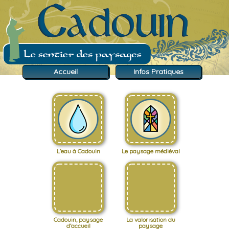
Accueil
Infos Pratiques
L’eau à Cadouin
Le paysage médiéval
Cadouin, paysage
La valorisation du
d’accueil
paysage